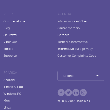
VIBER
AZIENDA
Caratteristiche
Informazioni su Viber
Blog
Centro marchio
Sicurezza
Carriere
Viber Out
Termini e informative
Tariffe
Informativa sulla privacy
Supporto
Customer Complaints Code
SCARICA
Italiano
Android
iPhone & iPad
Windows PC
Mac
©
2026
Viber Media S.à r.l.
Linux