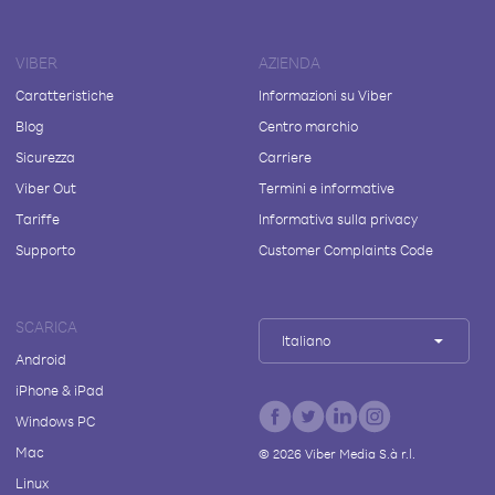
VIBER
AZIENDA
Caratteristiche
Informazioni su Viber
Blog
Centro marchio
Sicurezza
Carriere
Viber Out
Termini e informative
Tariffe
Informativa sulla privacy
Supporto
Customer Complaints Code
SCARICA
Italiano
Android
iPhone & iPad
Windows PC
Mac
©
2026
Viber Media S.à r.l.
Linux