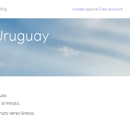
Blog
Accedi
oppure
Crea account
Uruguay
uay.
¢ al minuto.
inuto verso Grecia.