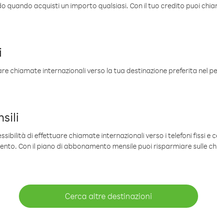
ldo quando acquisti un importo qualsiasi. Con il tuo credito puoi chia
i
are chiamate internazionali verso la tua destinazione preferita nel per
sili
sibilità di effettuare chiamate internazionali verso i telefoni fissi e c
mento. Con il piano di abbonamento mensile puoi risparmiare sulle c
Cerca altre destinazioni