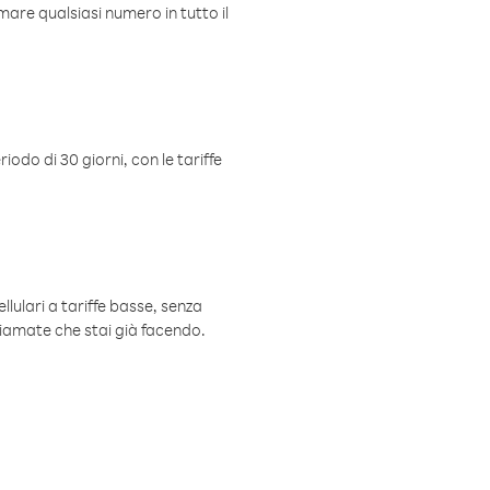
mare qualsiasi numero in tutto il
iodo di 30 giorni, con le tariffe
ellulari a tariffe basse, senza
hiamate che stai già facendo.