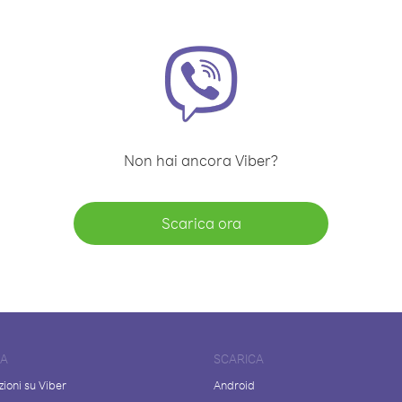
Non hai ancora Viber?
Scarica ora
DA
SCARICA
ioni su Viber
Android