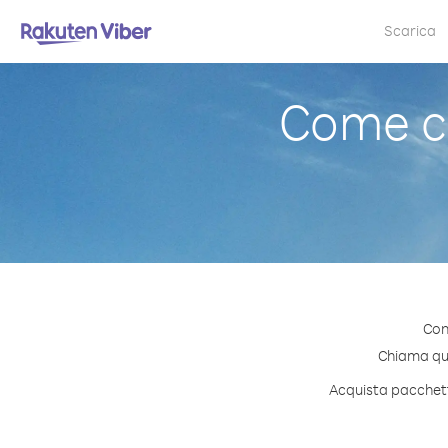
Scarica
Come c
Con
Chiama qual
Acquista pacchetti