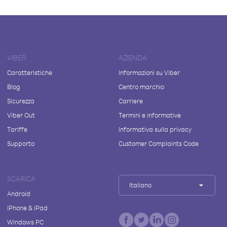
VIBER
AZIENDA
Caratteristiche
Informazioni su Viber
Blog
Centro marchio
Sicurezza
Carriere
Viber Out
Termini e informative
Tariffe
Informativa sulla privacy
Supporto
Customer Complaints Code
SCARICA
Italiano
Android
iPhone & iPad
Windows PC