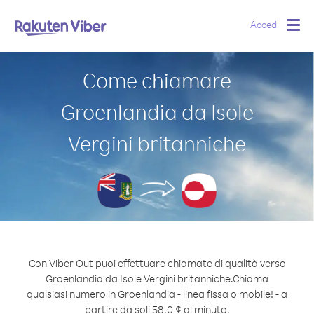
Accedi
Togg
navig
Come chiamare
Groenlandia da Isole
Vergini britanniche
Con Viber Out puoi effettuare chiamate di qualità verso
Groenlandia da Isole Vergini britanniche.
Chiama
qualsiasi numero in Groenlandia - linea fissa o mobile! - a
partire da soli 58.0 ¢ al minuto.