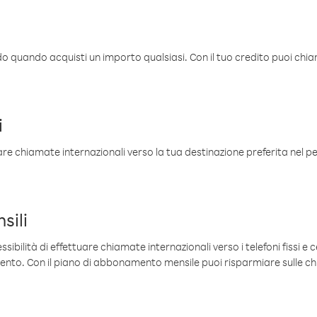
ldo quando acquisti un importo qualsiasi. Con il tuo credito puoi chia
i
are chiamate internazionali verso la tua destinazione preferita nel per
sili
sibilità di effettuare chiamate internazionali verso i telefoni fissi e c
mento. Con il piano di abbonamento mensile puoi risparmiare sulle c