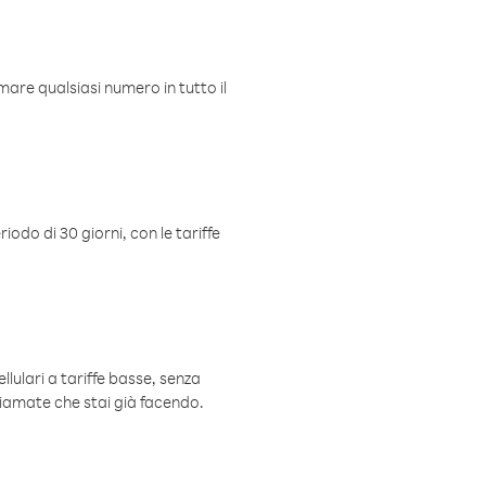
mare qualsiasi numero in tutto il
iodo di 30 giorni, con le tariffe
ellulari a tariffe basse, senza
hiamate che stai già facendo.