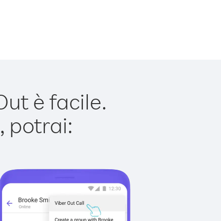
t è facile.
 potrai: