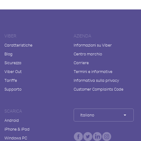
VIBER
AZIENDA
Caratteristiche
Informazioni su Viber
Blog
Centro marchio
Sicurezza
Carriere
Viber Out
Termini e informative
Tariffe
Informativa sulla privacy
Supporto
Customer Complaints Code
SCARICA
Italiano
Android
iPhone & iPad
Windows PC