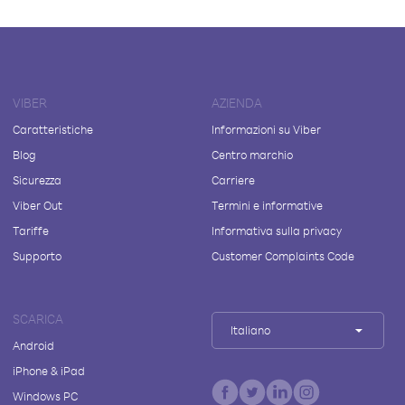
VIBER
AZIENDA
Caratteristiche
Informazioni su Viber
Blog
Centro marchio
Sicurezza
Carriere
Viber Out
Termini e informative
Tariffe
Informativa sulla privacy
Supporto
Customer Complaints Code
SCARICA
Italiano
Android
iPhone & iPad
Windows PC