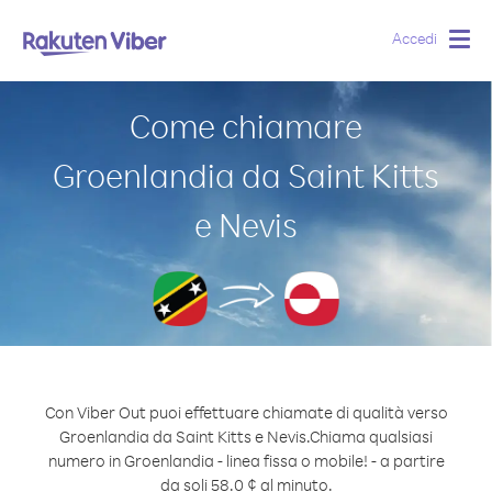
Accedi
Togg
navig
Come chiamare
Groenlandia da Saint Kitts
e Nevis
Con Viber Out puoi effettuare chiamate di qualità verso
Groenlandia da Saint Kitts e Nevis.
Chiama qualsiasi
numero in Groenlandia - linea fissa o mobile! - a partire
da soli 58.0 ¢ al minuto.