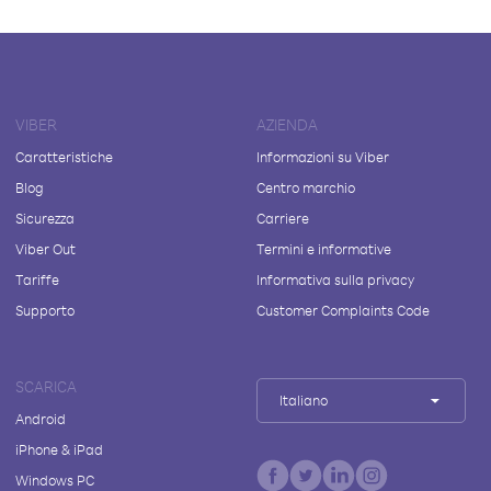
VIBER
AZIENDA
Caratteristiche
Informazioni su Viber
Blog
Centro marchio
Sicurezza
Carriere
Viber Out
Termini e informative
Tariffe
Informativa sulla privacy
Supporto
Customer Complaints Code
SCARICA
Italiano
Android
iPhone & iPad
Windows PC