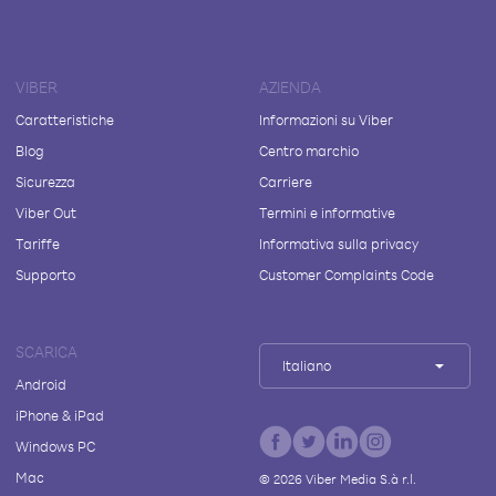
VIBER
AZIENDA
Caratteristiche
Informazioni su Viber
Blog
Centro marchio
Sicurezza
Carriere
Viber Out
Termini e informative
Tariffe
Informativa sulla privacy
Supporto
Customer Complaints Code
SCARICA
Italiano
Android
iPhone & iPad
Windows PC
Mac
©
2026
Viber Media S.à r.l.