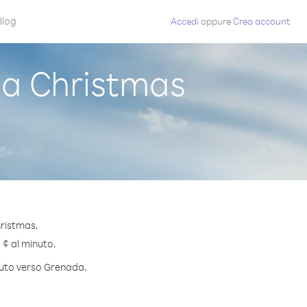
Blog
Accedi
oppure
Crea account
a Christmas
hristmas.
 ¢ al minuto.
inuto verso Grenada.