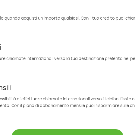
ldo quando acquisti un importo qualsiasi. Con il tuo credito puoi chia
i
are chiamate internazionali verso la tua destinazione preferita nel per
sili
sibilità di effettuare chiamate internazionali verso i telefoni fissi e c
mento. Con il piano di abbonamento mensile puoi risparmiare sulle c