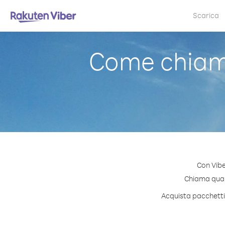
Scarica
Come chiam
Con Vibe
Chiama quals
Acquista pacchetti 