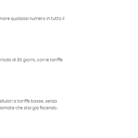
mare qualsiasi numero in tutto il
iodo di 30 giorni, con le tariffe
ellulari a tariffe basse, senza
hiamate che stai già facendo.