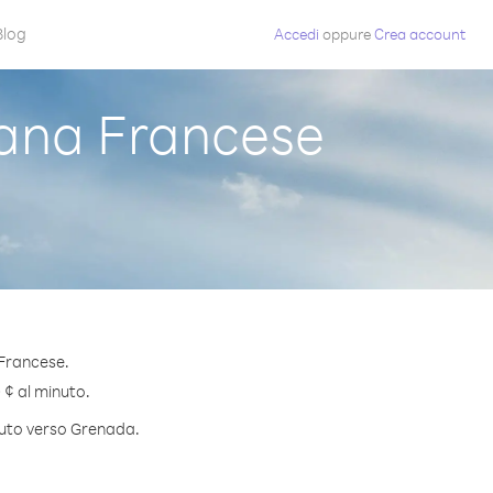
Blog
Accedi
oppure
Crea account
ana Francese
 Francese.
 ¢ al minuto.
inuto verso Grenada.