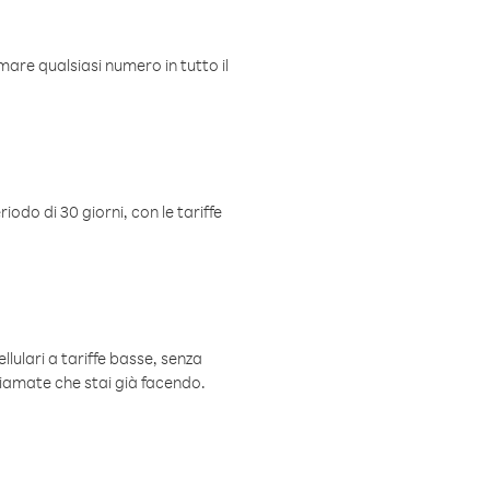
mare qualsiasi numero in tutto il
iodo di 30 giorni, con le tariffe
ellulari a tariffe basse, senza
hiamate che stai già facendo.