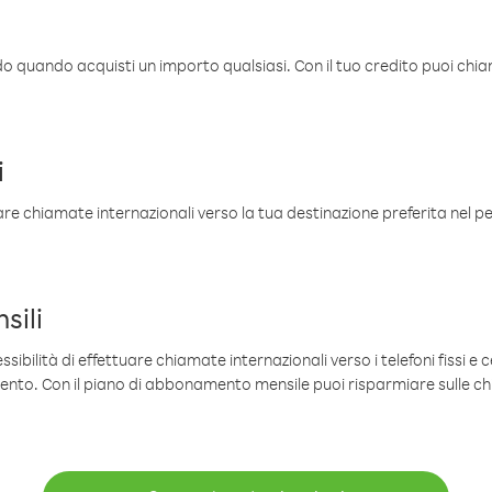
ldo quando acquisti un importo qualsiasi. Con il tuo credito puoi chia
i
are chiamate internazionali verso la tua destinazione preferita nel per
sili
sibilità di effettuare chiamate internazionali verso i telefoni fissi e c
mento. Con il piano di abbonamento mensile puoi risparmiare sulle c