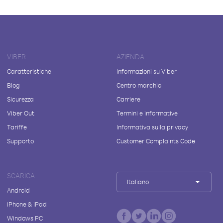
VIBER
AZIENDA
Caratteristiche
Informazioni su Viber
Blog
Centro marchio
Sicurezza
Carriere
Viber Out
Termini e informative
Tariffe
Informativa sulla privacy
Supporto
Customer Complaints Code
SCARICA
Italiano
Android
iPhone & iPad
Windows PC