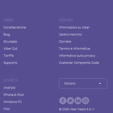
VIBER
AZIENDA
Caratteristiche
Informazioni su Viber
Blog
Centro marchio
Sicurezza
Carriere
Viber Out
Termini e informative
Tariffe
Informativa sulla privacy
Supporto
Customer Complaints Code
SCARICA
Italiano
Android
iPhone & iPad
Windows PC
Mac
©
2026
Viber Media S.à r.l.