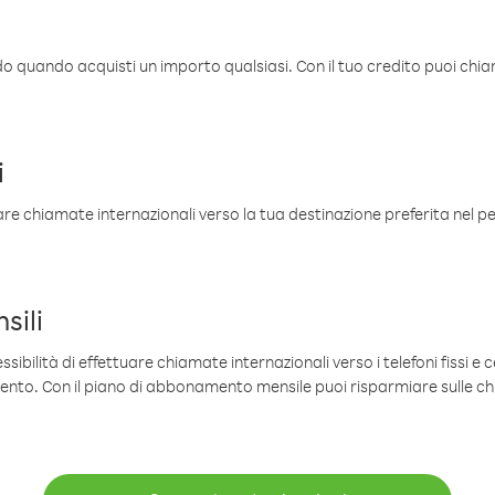
ldo quando acquisti un importo qualsiasi. Con il tuo credito puoi chia
i
are chiamate internazionali verso la tua destinazione preferita nel per
sili
sibilità di effettuare chiamate internazionali verso i telefoni fissi e c
mento. Con il piano di abbonamento mensile puoi risparmiare sulle c