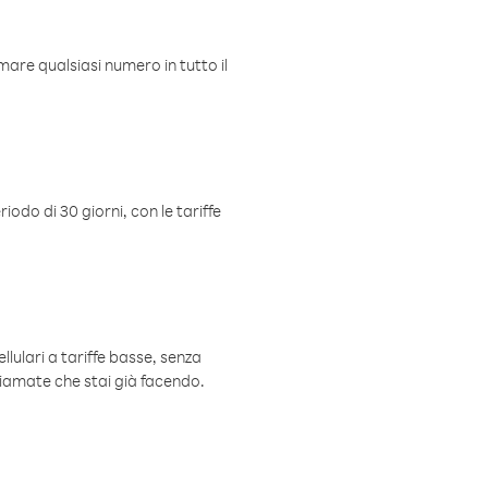
mare qualsiasi numero in tutto il
iodo di 30 giorni, con le tariffe
ellulari a tariffe basse, senza
hiamate che stai già facendo.