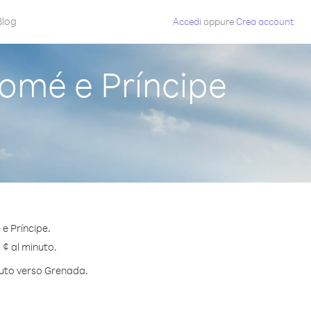
Blog
Accedi
oppure
Crea account
omé e Príncipe
e Príncipe.
 ¢ al minuto.
inuto verso Grenada.