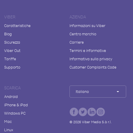
VIBER
AZIENDA
Caratteristiche
Informazioni su Viber
Blog
Centro marchio
Sicurezza
Carriere
Viber Out
Termini e informative
Tariffe
Informativa sulla privacy
Supporto
Customer Complaints Code
SCARICA
Italiano
Android
iPhone & iPad
Windows PC
Mac
©
2026
Viber Media S.à r.l.
Linux