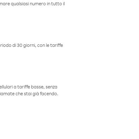
mare qualsiasi numero in tutto il
iodo di 30 giorni, con le tariffe
ellulari a tariffe basse, senza
hiamate che stai già facendo.