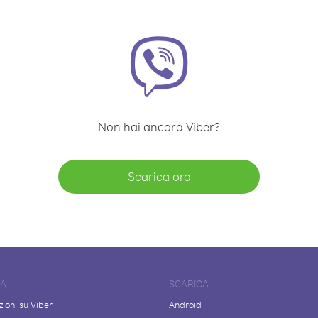
Non hai ancora Viber?
Scarica ora
DA
SCARICA
ioni su Viber
Android