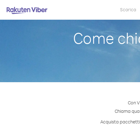
Scarica
Come chi
Con V
Chiama quals
Acquista pacchetti 