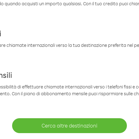
ldo quando acquisti un importo qualsiasi. Con il tuo credito puoi chia
i
are chiamate internazionali verso la tua destinazione preferita nel per
sili
sibilità di effettuare chiamate internazionali verso i telefoni fissi e c
mento. Con il piano di abbonamento mensile puoi risparmiare sulle c
Cerca altre destinazioni