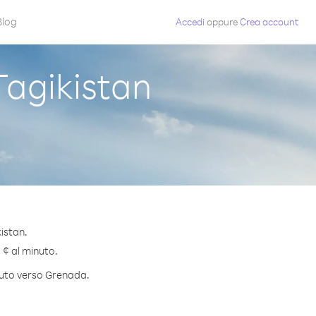
Blog
Accedi
oppure
Crea account
agikistan
istan.
 ¢ al minuto.
inuto verso Grenada.