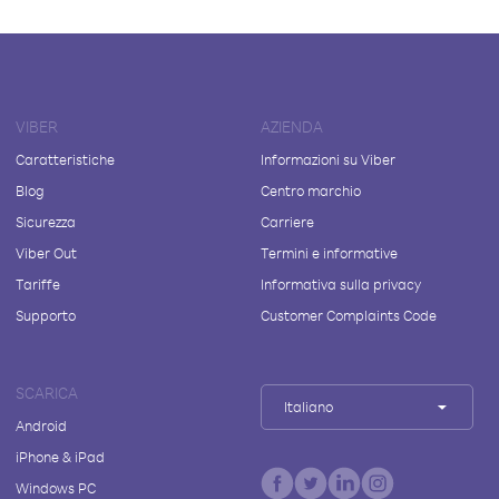
VIBER
AZIENDA
Caratteristiche
Informazioni su Viber
Blog
Centro marchio
Sicurezza
Carriere
Viber Out
Termini e informative
Tariffe
Informativa sulla privacy
Supporto
Customer Complaints Code
SCARICA
Italiano
Android
iPhone & iPad
Windows PC