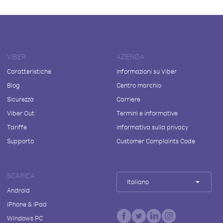
VIBER
AZIENDA
Caratteristiche
Informazioni su Viber
Blog
Centro marchio
Sicurezza
Carriere
Viber Out
Termini e informative
Tariffe
Informativa sulla privacy
Supporto
Customer Complaints Code
SCARICA
Italiano
Android
iPhone & iPad
Windows PC