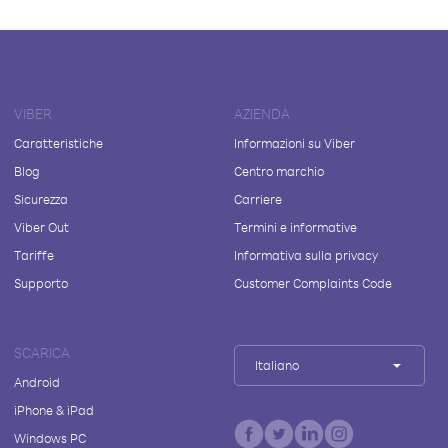
VIBER
AZIENDA
Caratteristiche
Informazioni su Viber
Blog
Centro marchio
Sicurezza
Carriere
Viber Out
Termini e informative
Tariffe
Informativa sulla privacy
Supporto
Customer Complaints Code
SCARICA
Italiano
Android
iPhone & iPad
Windows PC