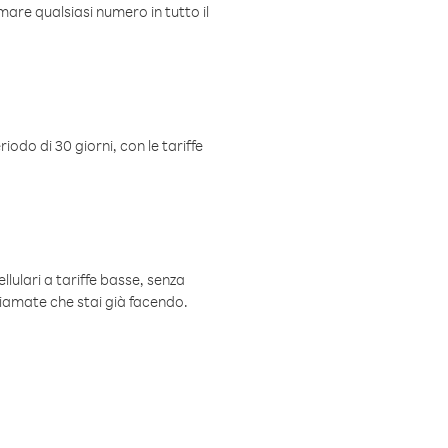
mare qualsiasi numero in tutto il
iodo di 30 giorni, con le tariffe
ellulari a tariffe basse, senza
hiamate che stai già facendo.