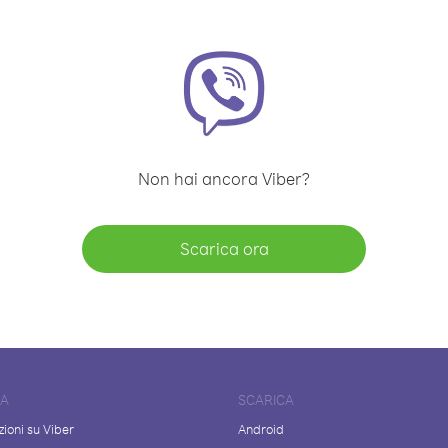
Non hai ancora Viber?
Scarica ora
DA
SCARICA
ioni su Viber
Android