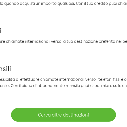
ldo quando acquisti un importo qualsiasi. Con il tuo credito puoi chia
i
are chiamate internazionali verso la tua destinazione preferita nel per
sili
sibilità di effettuare chiamate internazionali verso i telefoni fissi e c
mento. Con il piano di abbonamento mensile puoi risparmiare sulle c
Cerca altre destinazioni