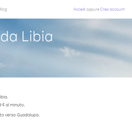
Blog
Accedi
oppure
Crea account
da Libia
ibia.
9 ¢ al minuto.
nuto verso Guadalupa.