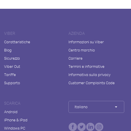
VIBER
AZIENDA
Caratteristiche
Informazioni su Viber
Blog
Centro marchio
Sicurezza
Carriere
Viber Out
Termini e informative
Tariffe
Informativa sulla privacy
Supporto
Customer Complaints Code
SCARICA
Italiano
Android
iPhone & iPad
Windows PC