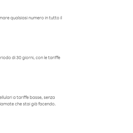
mare qualsiasi numero in tutto il
iodo di 30 giorni, con le tariffe
ellulari a tariffe basse, senza
hiamate che stai già facendo.