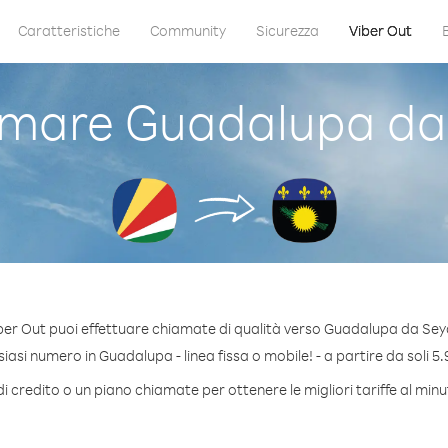
Caratteristiche
Community
Sicurezza
Viber Out
mare Guadalupa da 
ber Out puoi effettuare chiamate di qualità verso Guadalupa da Seyc
asi numero in Guadalupa - linea fissa o mobile! - a partire da soli 5.
i credito o un piano chiamate per ottenere le migliori tariffe al mi