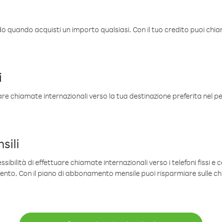
ldo quando acquisti un importo qualsiasi. Con il tuo credito puoi chia
i
are chiamate internazionali verso la tua destinazione preferita nel per
sili
sibilità di effettuare chiamate internazionali verso i telefoni fissi e c
mento. Con il piano di abbonamento mensile puoi risparmiare sulle c