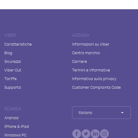
VIBER
AZIENDA
Caratteristiche
Informazioni su Viber
Blog
Centro marchio
Sicurezza
Carriere
Viber Out
Termini e informative
Tariffe
Informativa sulla privacy
Supporto
Customer Complaints Code
SCARICA
Italiano
Android
iPhone & iPad
Windows PC