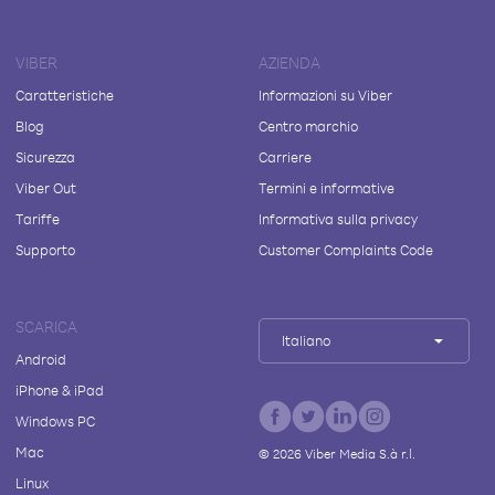
VIBER
AZIENDA
Caratteristiche
Informazioni su Viber
Blog
Centro marchio
Sicurezza
Carriere
Viber Out
Termini e informative
Tariffe
Informativa sulla privacy
Supporto
Customer Complaints Code
SCARICA
Italiano
Android
iPhone & iPad
Windows PC
Mac
©
2026
Viber Media S.à r.l.
Linux