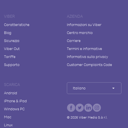
VIBER
AZIENDA
Caratteristiche
Informazioni su Viber
Blog
Centro marchio
Sicurezza
Carriere
Viber Out
Termini e informative
Tariffe
Informativa sulla privacy
Supporto
Customer Complaints Code
SCARICA
Italiano
Android
iPhone & iPad
Windows PC
Mac
©
2026
Viber Media S.à r.l.
Linux