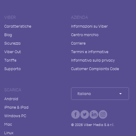
VIBER
AZIENDA
Caratteristiche
Informazioni su Viber
Blog
Centro marchio
Sicurezza
Carriere
Viber Out
Termini e informative
Tariffe
Informativa sulla privacy
Supporto
Customer Complaints Code
SCARICA
Italiano
Android
iPhone & iPad
Windows PC
Mac
©
2026
Viber Media S.à r.l.
Linux