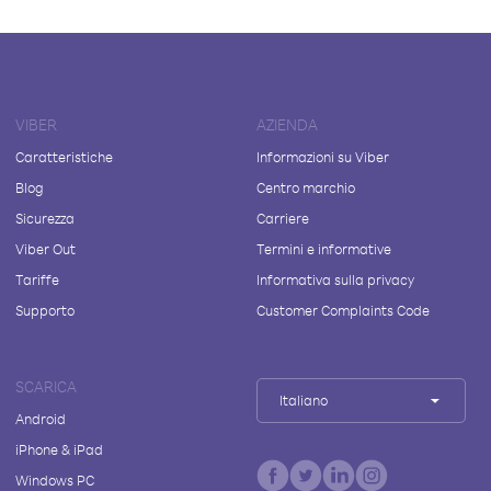
VIBER
AZIENDA
Caratteristiche
Informazioni su Viber
Blog
Centro marchio
Sicurezza
Carriere
Viber Out
Termini e informative
Tariffe
Informativa sulla privacy
Supporto
Customer Complaints Code
SCARICA
Italiano
Android
iPhone & iPad
Windows PC