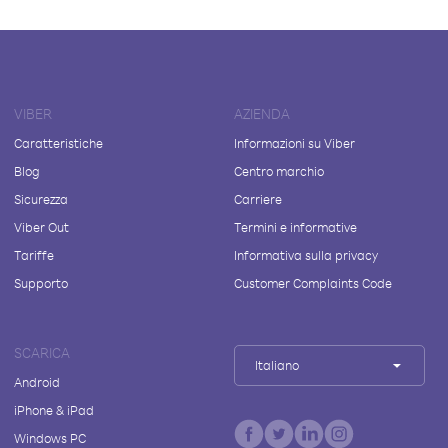
VIBER
AZIENDA
Caratteristiche
Informazioni su Viber
Blog
Centro marchio
Sicurezza
Carriere
Viber Out
Termini e informative
Tariffe
Informativa sulla privacy
Supporto
Customer Complaints Code
SCARICA
Italiano
Android
iPhone & iPad
Windows PC