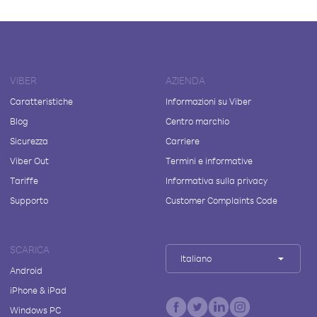
VIBER
AZIENDA
Caratteristiche
Informazioni su Viber
Blog
Centro marchio
Sicurezza
Carriere
Viber Out
Termini e informative
Tariffe
Informativa sulla privacy
Supporto
Customer Complaints Code
SCARICA
Italiano
Android
iPhone & iPad
Windows PC