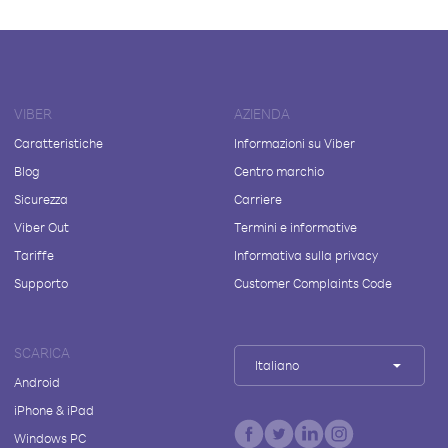
VIBER
AZIENDA
Caratteristiche
Informazioni su Viber
Blog
Centro marchio
Sicurezza
Carriere
Viber Out
Termini e informative
Tariffe
Informativa sulla privacy
Supporto
Customer Complaints Code
SCARICA
Italiano
Android
iPhone & iPad
Windows PC