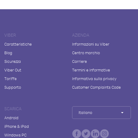
VIBER
AZIENDA
Caratteristiche
Informazioni su Viber
Blog
Centro marchio
Sicurezza
Carriere
Viber Out
Termini e informative
Tariffe
Informativa sulla privacy
Supporto
Customer Complaints Code
SCARICA
Italiano
Android
iPhone & iPad
Windows PC