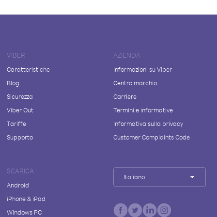
VIBER
AZIENDA
Caratteristiche
Informazioni su Viber
Blog
Centro marchio
Sicurezza
Carriere
Viber Out
Termini e informative
Tariffe
Informativa sulla privacy
Supporto
Customer Complaints Code
SCARICA
Italiano
Android
iPhone & iPad
Windows PC