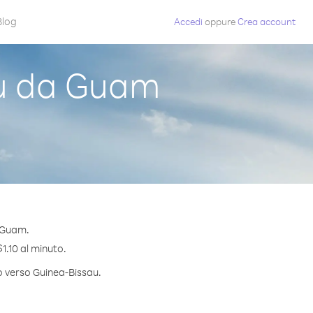
Blog
Accedi
oppure
Crea account
u da Guam
a Guam.
1.10 al minuto.
to verso Guinea-Bissau.