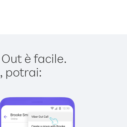
ut è facile.
 potrai: