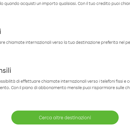
ldo quando acquisti un importo qualsiasi. Con il tuo credito puoi chia
i
are chiamate internazionali verso la tua destinazione preferita nel per
sili
sibilità di effettuare chiamate internazionali verso i telefoni fissi e c
mento. Con il piano di abbonamento mensile puoi risparmiare sulle c
Cerca altre destinazioni