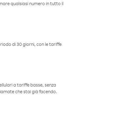
mare qualsiasi numero in tutto il
iodo di 30 giorni, con le tariffe
ellulari a tariffe basse, senza
hiamate che stai già facendo.