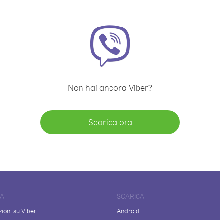
Non hai ancora Viber?
Scarica ora
DA
SCARICA
ioni su Viber
Android