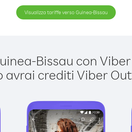
Visualizza tariffe verso Guinea-Bissau
inea-Bissau con Viber O
avrai crediti Viber Out,