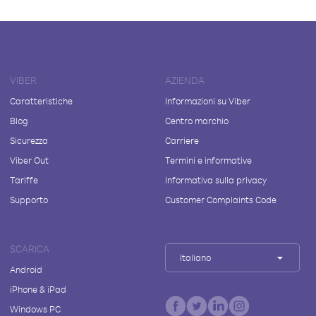
VIBER
AZIENDA
Caratteristiche
Informazioni su Viber
Blog
Centro marchio
Sicurezza
Carriere
Viber Out
Termini e informative
Tariffe
Informativa sulla privacy
Supporto
Customer Complaints Code
SCARICA
Italiano
Android
iPhone & iPad
Windows PC