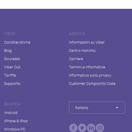
VIBER
AZIENDA
Caratteristiche
Informazioni su Viber
Blog
Centro marchio
Sicurezza
Carriere
Viber Out
Termini e informative
Tariffe
Informativa sulla privacy
Supporto
Customer Complaints Code
SCARICA
Italiano
Android
iPhone & iPad
Windows PC