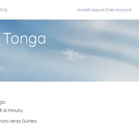
Blog
Accedi
oppure
Crea account
 Tonga
ga.
¢ al minuto.
inuto verso Guinea.