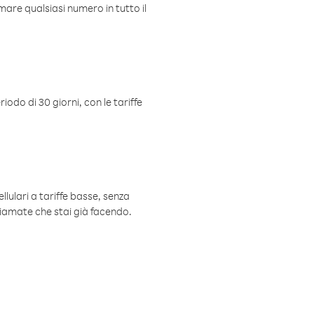
mare qualsiasi numero in tutto il
iodo di 30 giorni, con le tariffe
ellulari a tariffe basse, senza
hiamate che stai già facendo.