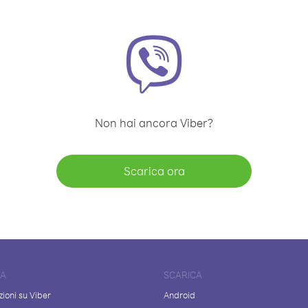
Non hai ancora Viber?
Scarica ora
DA
SCARICA
ioni su Viber
Android