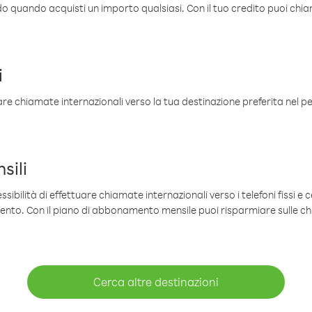
ldo quando acquisti un importo qualsiasi. Con il tuo credito puoi chia
i
are chiamate internazionali verso la tua destinazione preferita nel per
sili
sibilità di effettuare chiamate internazionali verso i telefoni fissi e c
mento. Con il piano di abbonamento mensile puoi risparmiare sulle c
Cerca altre destinazioni