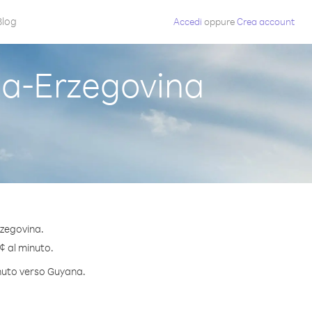
Blog
Accedi
oppure
Crea account
a-Erzegovina
rzegovina.
 ¢ al minuto.
inuto verso Guyana.