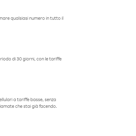
mare qualsiasi numero in tutto il
iodo di 30 giorni, con le tariffe
ellulari a tariffe basse, senza
hiamate che stai già facendo.