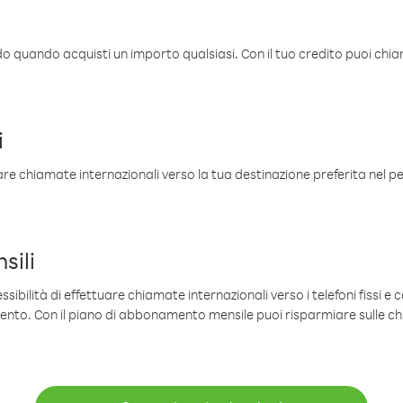
ldo quando acquisti un importo qualsiasi. Con il tuo credito puoi chia
i
are chiamate internazionali verso la tua destinazione preferita nel per
sili
sibilità di effettuare chiamate internazionali verso i telefoni fissi e c
mento. Con il piano di abbonamento mensile puoi risparmiare sulle c