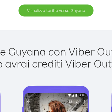
Visualizza tariffe verso Guyana
 Guyana con Viber Out 
avrai crediti Viber Out,