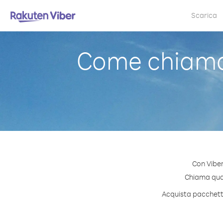
Scarica
Come chiama
Con Viber
Chiama quals
Acquista pacchetti