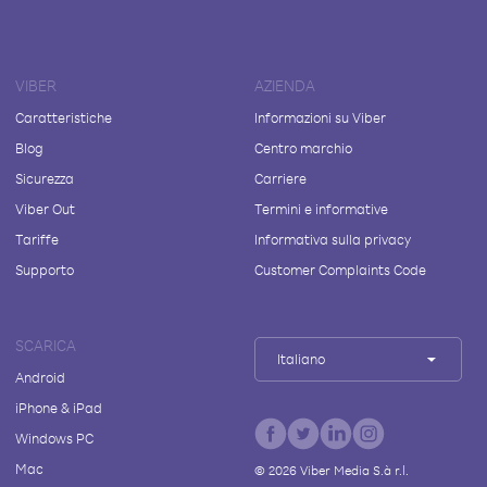
VIBER
AZIENDA
Caratteristiche
Informazioni su Viber
Blog
Centro marchio
Sicurezza
Carriere
Viber Out
Termini e informative
Tariffe
Informativa sulla privacy
Supporto
Customer Complaints Code
SCARICA
Italiano
Android
iPhone & iPad
Windows PC
Mac
©
2026
Viber Media S.à r.l.