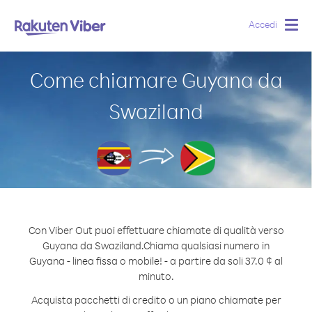
Accedi
Togg
navig
Come chiamare Guyana da
Swaziland
Con Viber Out puoi effettuare chiamate di qualità verso
Guyana da Swaziland.
Chiama qualsiasi numero in
Guyana - linea fissa o mobile! - a partire da soli 37.0 ¢ al
minuto.
Acquista pacchetti di credito o un piano chiamate per