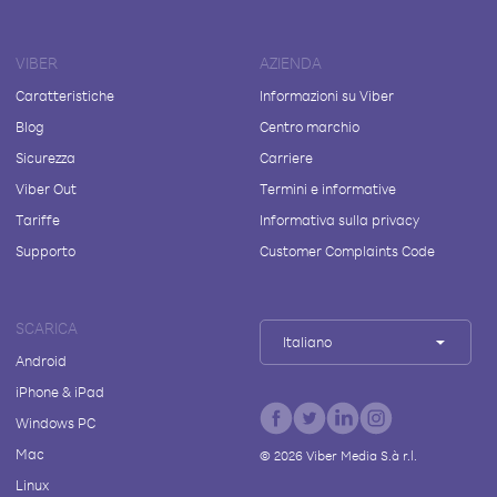
VIBER
AZIENDA
Caratteristiche
Informazioni su Viber
Blog
Centro marchio
Sicurezza
Carriere
Viber Out
Termini e informative
Tariffe
Informativa sulla privacy
Supporto
Customer Complaints Code
SCARICA
Italiano
Android
iPhone & iPad
Windows PC
Mac
©
2026
Viber Media S.à r.l.
Linux