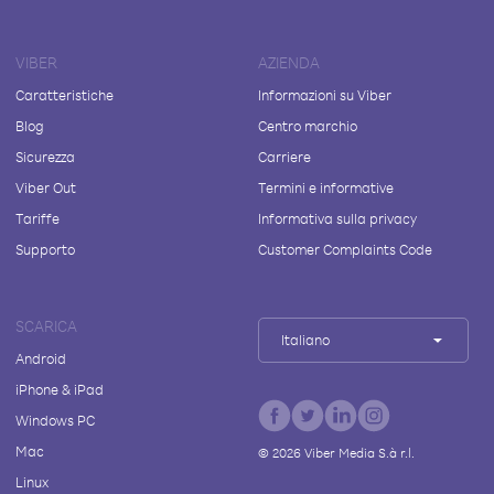
VIBER
AZIENDA
Caratteristiche
Informazioni su Viber
Blog
Centro marchio
Sicurezza
Carriere
Viber Out
Termini e informative
Tariffe
Informativa sulla privacy
Supporto
Customer Complaints Code
SCARICA
Italiano
Android
iPhone & iPad
Windows PC
Mac
©
2026
Viber Media S.à r.l.
Linux