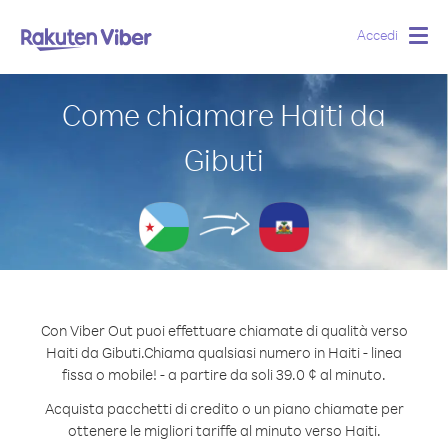
Accedi
Togg
navig
Come chiamare Haiti da
Gibuti
Con Viber Out puoi effettuare chiamate di qualità verso
Haiti da Gibuti.
Chiama qualsiasi numero in Haiti - linea
fissa o mobile! - a partire da soli 39.0 ¢ al minuto.
Acquista pacchetti di credito o un piano chiamate per
ottenere le migliori tariffe al minuto verso Haiti.