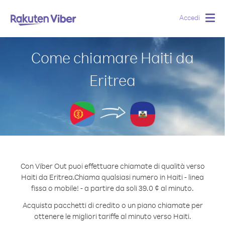
Accedi
Togg
navig
Come chiamare Haiti da
Eritrea
Con Viber Out puoi effettuare chiamate di qualità verso
Haiti da Eritrea.
Chiama qualsiasi numero in Haiti - linea
fissa o mobile! - a partire da soli 39.0 ¢ al minuto.
Acquista pacchetti di credito o un piano chiamate per
ottenere le migliori tariffe al minuto verso Haiti.