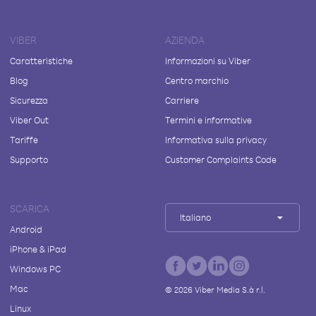
VIBER
AZIENDA
Caratteristiche
Informazioni su Viber
Blog
Centro marchio
Sicurezza
Carriere
Viber Out
Termini e informative
Tariffe
Informativa sulla privacy
Supporto
Customer Complaints Code
SCARICA
Italiano
Android
iPhone & iPad
Windows PC
Mac
©
2026
Viber Media S.à r.l.
Linux