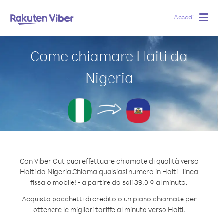
Accedi
Togg
navig
Come chiamare Haiti da
Nigeria
Con Viber Out puoi effettuare chiamate di qualità verso
Haiti da Nigeria.
Chiama qualsiasi numero in Haiti - linea
fissa o mobile! - a partire da soli 39.0 ¢ al minuto.
Acquista pacchetti di credito o un piano chiamate per
ottenere le migliori tariffe al minuto verso Haiti.