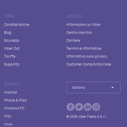
VIBER
AZIENDA
Caratteristiche
Informazioni su Viber
Blog
Centro marchio
Sicurezza
Carriere
Viber Out
Termini e informative
Tariffe
Informativa sulla privacy
Supporto
Customer Complaints Code
SCARICA
Italiano
Android
iPhone & iPad
Windows PC
Mac
©
2026
Viber Media S.à r.l.
Linux