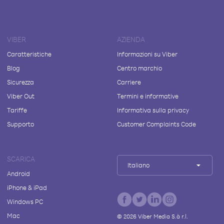
VIBER
AZIENDA
Caratteristiche
Informazioni su Viber
Blog
Centro marchio
Sicurezza
Carriere
Viber Out
Termini e informative
Tariffe
Informativa sulla privacy
Supporto
Customer Complaints Code
SCARICA
Italiano
Android
iPhone & iPad
Windows PC
Mac
©
2026
Viber Media S.à r.l.