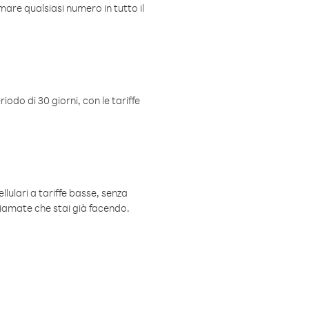
mare qualsiasi numero in tutto il
iodo di 30 giorni, con le tariffe
ellulari a tariffe basse, senza
hiamate che stai già facendo.