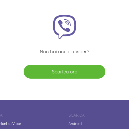
Non hai ancora Viber?
Scarica ora
DA
SCARICA
ioni su Viber
Android