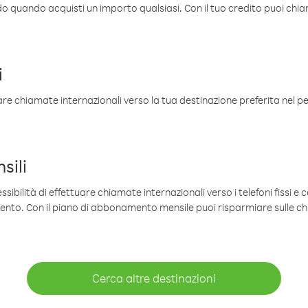
ldo quando acquisti un importo qualsiasi. Con il tuo credito puoi chia
i
are chiamate internazionali verso la tua destinazione preferita nel per
sili
sibilità di effettuare chiamate internazionali verso i telefoni fissi e c
mento. Con il piano di abbonamento mensile puoi risparmiare sulle c
Cerca altre destinazioni