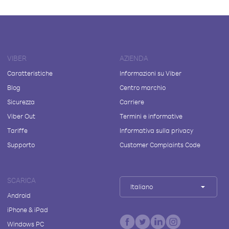
VIBER
AZIENDA
Caratteristiche
Informazioni su Viber
Blog
Centro marchio
Sicurezza
Carriere
Viber Out
Termini e informative
Tariffe
Informativa sulla privacy
Supporto
Customer Complaints Code
SCARICA
Italiano
Android
iPhone & iPad
Windows PC