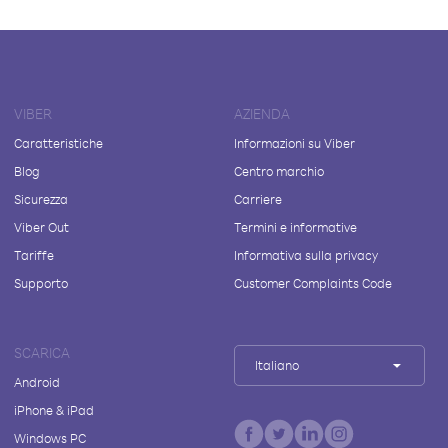
VIBER
AZIENDA
Caratteristiche
Informazioni su Viber
Blog
Centro marchio
Sicurezza
Carriere
Viber Out
Termini e informative
Tariffe
Informativa sulla privacy
Supporto
Customer Complaints Code
SCARICA
Italiano
Android
iPhone & iPad
Windows PC