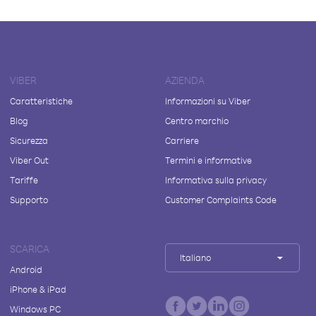
VIBER
AZIENDA
Caratteristiche
Informazioni su Viber
Blog
Centro marchio
Sicurezza
Carriere
Viber Out
Termini e informative
Tariffe
Informativa sulla privacy
Supporto
Customer Complaints Code
SCARICA
Italiano
Android
iPhone & iPad
Windows PC